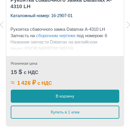
Рукоятка сбавочного замка Datamax A-
4310 LH
Каталожный номер: 16-2907-01
Рукоятка сбавочного замка
Datamax A-4310 LH
Запчасть на
сборочном чертеже
под номером: 6
Название запчасти Datamax на английском
языке: KNOB NARROW MEDIA
Розничная цена
$
15
с НДС
≈
₽
1 426
с НДС
В корзину
Купить в 1 клик