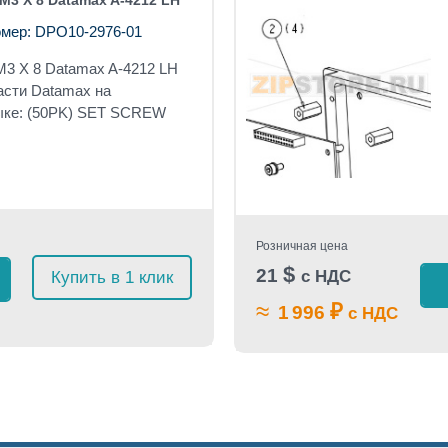
M3 X 8 Datamax A-4212 LH
мер: DPO10-2976-01
M3 X 8 Datamax A-4212 LH
асти Datamax на
ыке: (50PK) SET SCREW
Розничная цена
$
21
с НДС
Купить в 1 клик
≈
₽
1 996
с НДС