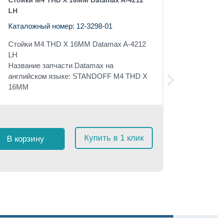
Стойки M4 THD X 16MM Datamax A-4212
LH
Каталожный номер: 12-3298-01
Стойки M4 THD X 16MM Datamax A-4212
LH
Название запчасти Datamax на
английском языке: STANDOFF M4 THD X
16MM
Розничная 
$
13
с 
Купить в 1 клик
В корзину
≈
1 23