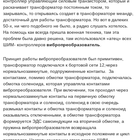
контроллер управляющий силовым транзистором, который и
раскачивает трансформатор постоянным током, то
закрываясь, то открываясь создает в трансформаторе меандр,
достаточный для работы трансформатора. Но вот в далеких
50-x, ни чего подобного не было, а радио слушать хотелось.
На помощь как всегда пришла военная техника, там эта
проблем была давно решена, там использовался «атец» всех
ШИМ- контроллеров
вибропреобразователь
.
Принцип работы вибропреобразователя был примитивен,
трансформатор подключался к бортовой сети 12,через
нормальнозамкнутые, подпружиненные контакты. За
контактами, помимо обмотки трансформатора, подключалась
обмотка соленоида, которая управляла контактами
вибропреобразователя. При включении, ток проходил через
нормальнозамкнутые контакты на первичную обмотку
трансформатора и соленоид, соленоид в свою очередь
размыкал контакты и обмотка трансформатора и соленоид
оказывались отключенными, в обмотке трансформатора
формируется ЭДС самоиндукции на вторичной обмотке, а
пружина вибропреобразователя возвращала
нормальнозамкнутые контакты в исходное положение и цикл
повторялся. Частоту генерации этого псевдо ШИМ-