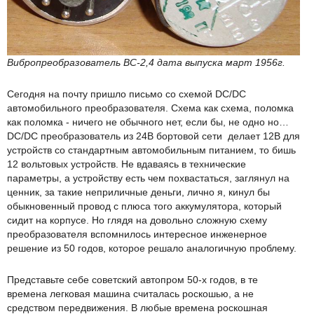
Вибропреобразователь ВС-2,4 дата выпуска март 1956г.
Сегодня на почту пришло письмо со схемой DC/DC
автомобильного преобразователя. Схема как схема, поломка
как поломка - ничего не обычного нет, если бы, не одно но…
DC/DC преобразователь из 24В бортовой сети делает 12В для
устройств со стандартным автомобильным питанием, то бишь
12 вольтовых устройств. Не вдаваясь в технические
параметры, а устройству есть чем похвастаться, заглянул на
ценник, за такие неприличные деньги, лично я, кинул бы
обыкновенный провод с плюса того аккумулятора, который
сидит на корпусе. Но глядя на довольно сложную схему
преобразователя вспомнилось интересное инженерное
решение из 50 годов, которое решало аналогичную проблему.
Представьте себе советский автопром 50-х годов, в те
времена легковая машина считалась роскошью, а не
средством передвижения. В любые времена роскошная