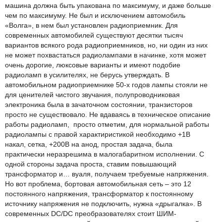
машина должна быть упакована по максимуму, и даже больше
чем по максимуму. Не был и исключением автомобиль
«Волга», в нем был установлен радиоприемник. Для
современных автомобилей существуют десятки тысяч
вариантов всякого рода радиоприемников, но, ни один из них
не может похвастаться радиолампами в начинке, хотя может
очень дорогие, люксовые варианты и имеют подобие
радиоламп в усилителях, не берусь утверждать. В
автомобильном радиоприемнике 50-х годов лампы стояли не
для ценителей чистого звучания, полупроводниковая
электроника была в зачаточном состоянии, транзисторов
просто не существовало. Не вдаваясь в техническое описание
работы радиоламп, просто отметим, для нормальной работы
радиолампы с правой характиристикой необходимо +1В
накал, сетка, +200В на анод, простая задача, была
практически неразрешима в малогабаритном исполнении. С
одной стороны задача проста, ставим повышающий
трансформатор и… вуаля, получаем требуемые напряжения.
Но вот проблема, бортовая автомобильная сеть – это 12
постоянного напряжения, трансформатор к постоянному
источнику напряжения не подключить, нужна «дрыгалка». В
современных DC/DC преобразователях стоит ШИМ-