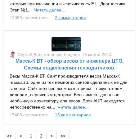
которых при включении высвечивалось E.L. Диагностика.
Этап №1...
Читать далее...
12053 просмотров
2 комментария
Сергей Валентинович Лагунов
16 марта 2014
Масса-К ВТ - обзор весов от инженера ЦТО.
Схемы подключения тензодатчиков.
Весы Масса-К ВТ. Сайт производителя весов Масса-К
massa.ru, один из тех немногих сайтов сделанных не для
галочки. Сайт полезен всем категориям – покупателям,
дилерам, сервисным центрам. Весы имеют довольно
необычную архитектуру для весов. Блок АЦП находится
непосредственно на...
Читать далее...
15408 просмотров
15 комментариев
<<
<
1
2
>
>>