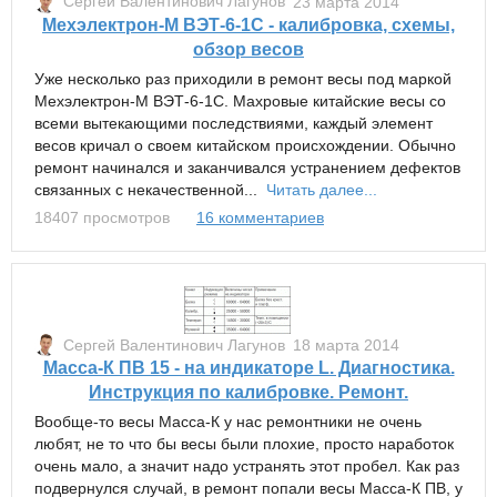
Сергей Валентинович Лагунов
23 марта 2014
Мехэлектрон-М ВЭТ-6-1С - калибровка, схемы,
обзор весов
Уже несколько раз приходили в ремонт весы под маркой
Мехэлектрон-М ВЭТ-6-1С. Махровые китайские весы со
всеми вытекающими последствиями, каждый элемент
весов кричал о своем китайском происхождении. Обычно
ремонт начинался и заканчивался устранением дефектов
связанных с некачественной...
Читать далее...
18407 просмотров
16 комментариев
Сергей Валентинович Лагунов
18 марта 2014
Масса-К ПВ 15 - на индикаторе L. Диагностика.
Инструкция по калибровке. Ремонт.
Вообще-то весы Масса-К у нас ремонтники не очень
любят, не то что бы весы были плохие, просто наработок
очень мало, а значит надо устранять этот пробел. Как раз
подвернулся случай, в ремонт попали весы Масса-К ПВ, у