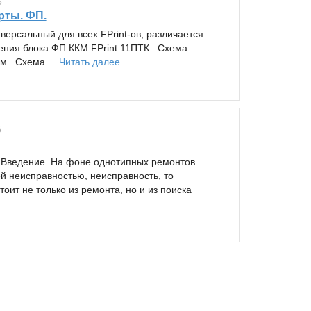
5
рты. ФП.
версальный для всех FPrint-ов, различается
чения блока ФП ККМ FPrint 11ПТК. Схема
ем. Схема...
Читать далее...
5
. Введение. На фоне однотипных ремонтов
 неисправностью, неисправность, то
тоит не только из ремонта, но и из поиска