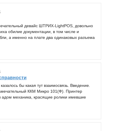
5
амечательный девайс ШТРИХ-LightPOS, довольно
иха обилие документации, в том числе и
абли, а именно на плате два одинаковых разъема
5
исправности
азалось бы какая тут взаимосвязь. Введение.
замечательный ККМ Микро 101(Ф). Принтер
л адом механика, красящие ролики имевшие