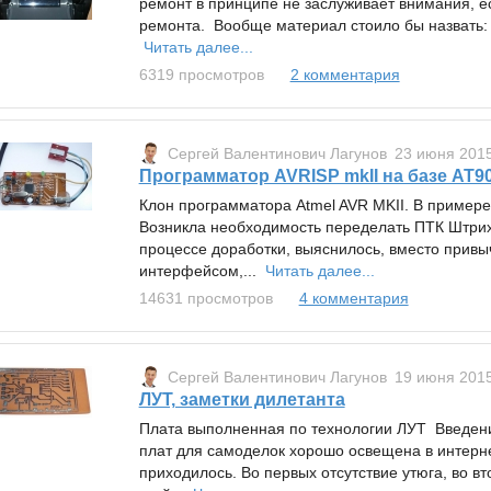
ремонт в принципе не заслуживает внимания, е
ремонта. Вообще материал стоило бы назвать: «Z
Читать далее...
6319 просмотров
2 комментария
Сергей Валентинович Лагунов
23 июня 201
Программатор AVRISP mkII на базе AT90
Клон программатора Atmel AVR MKII. В пример
Возникла необходимость переделать ПТК Штрих
процессе доработки, выяснилось, вместо прив
интерфейсом,...
Читать далее...
14631 просмотров
4 комментария
Сергей Валентинович Лагунов
19 июня 201
ЛУТ, заметки дилетанта
Плата выполненная по технологии ЛУТ Введени
плат для самоделок хорошо освещена в интерн
приходилось. Во первых отсутствие утюга, во в