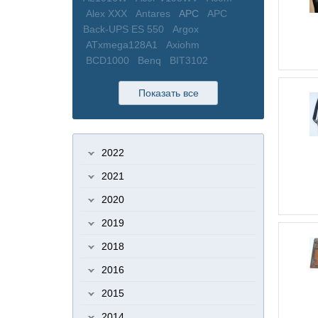
Alex XXX
Antares
APC
APC
Back-UPS ES 550
Argox
ATxmega128A1
Axiohm
BCD1000
Benq
BIT3102
BIT3105
BIT3193
Bixolon
BORK
bPlus
BXG-200
BXG-230
BZB-2
Показать все
BZTO
C100
C300
Cablexpert
CAS
CAS BW
CAS CL
CAS DB
CAS DL
CAS LP
CAS SW
2022
Cassida
Cassida 5510
Cassida
Uno
CCFL
Cefla
CEFLA BC-110
2021
CEFLA BC-210
CI-200A
Cintizen
2020
Cipher 1000
Cisco
Citizen
CL-
200
CL-E321
CL3000
CL5000
2019
CL5000J
CL5000J (I)
CLP
2018
CLP621
COM
COM порт
Configuration Tool
COROB
2016
CR3100
CR4000
Crown
CS-80
2015
Cветодиодный прожектор ISK32-
01
Cчетчик купюр
D-Link
2014