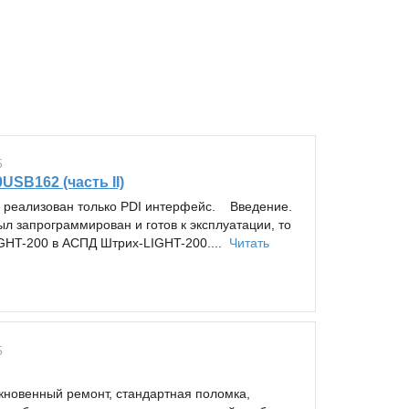
5
USB162 (часть II)
е реализован только PDI интерфейс. Введение.
 запрограммирован и готов к эксплуатации, то
IGHT-200 в АСПД Штрих-LIGHT-200....
Читать
5
кновенный ремонт, стандартная поломка,