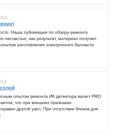
014
ение)
росто. Наша публикация по обзору-ремонту
о несчастью, как результат, материал получил
 опытом изготовления электронного балласта
014
исплей
ресным опытом ремонта ИК детектора валют PRO
ктом, что при внешних признаках
правен другой узел. При отсутствии блоков для
...