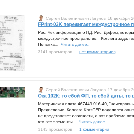
Сергей Валентинович Лагунов
18 декабря 2
FPrint-03K пережигает междустрочное 
Рис. Чек информация о ПД. Рис. Дефект, котор
междустрочное пространство. Коллега задал воп
Попытка...
Читать далее...
3141 просмотров
нет комментариев
Сергей Валентинович Лагунов
17 декабря 2
Ока 102К: то сбой ФП, то сбой даты, т
Материнская плата 467443.016-40, "неисправны
Предисловие. Коллега KrasCEP поделился опыт
не представляет сложности, а вот проблема возн
что все элементы...
Читать далее...
3143 просмотров
1 комментарий