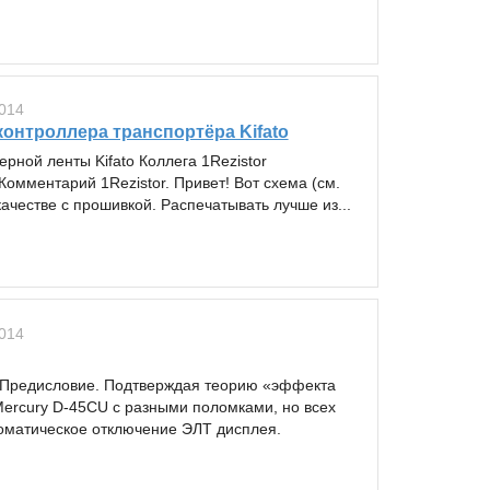
014
онтроллера транспортёра Kifato
рной ленты Kifato Коллега 1Rezistor
Комментарий 1Rezistor. Привет! Вот схема (см.
честве с прошивкой. Распечатывать лучше из...
014
д Предисловие. Подтверждая теорию «эффекта
Mercury D-45CU с разными поломками, но всех
томатическое отключение ЭЛТ дисплея.