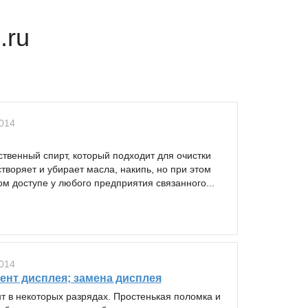
.ru
014
твенный спирт, который подходит для очистки
воряет и убирает масла, накипь, но при этом
м доступе у любого предприятия связанного...
014
мент дисплея; замена дисплея
т в некоторых разрядах. Простенькая поломка и