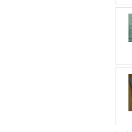
MSPOS
NCP1200
NCR
NetEye
NETira
Nets
NLCO
OZ960
P7210
Panasonic KX-FT64
Panasonic KX-FT934RU
PAYONLINE-01-ФА
PDI
Philips
170S
Pilot
POS
Posiflex
Posiflex
Aura-5200
Printronix
PRO
PRO
1350 IR COBRA LCD
PRO 1500IR
PRO 57
PRO 85U
PRO CL200
PRO COBRA 1400IR LCD
PRO CS-
80
PRO CS-80R
PRO-40 NEO
ProView
QuickScan QD2430
Rasec
Retail-01Ф
RJ12
RJ45
RJ45 10pin
RR-01К
RS-232
RS232
RUCELF
Samsung
Samsung 710N
Samsung 720N
SB1101
SB2108 plus
SB2109
Scale Manager
SCAN COIN 303
Sensormatic
SG6841
Sigma
SIL1104C
SM100
SM300