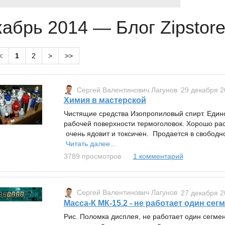
абрь 2014 — Блог Zipstore
<
1
2
>
>>
Сергей Валентинович Лагунов
29 декабря 2
Химия в мастерской
Чистящие средства Изопропиловый спирт. Единс
рабочей поверхности термоголовок. Хорошо раст
очень ядовит и токсичен. Продается в свободно
Читать далее...
3789 просмотров
1 комментарий
Сергей Валентинович Лагунов
27 декабря 2
Масса-К МК-15.2 - не работает один сег
Рис. Поломка дисплея, не работает один сегмен