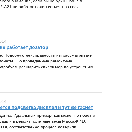
обого внимания, если бы не один нюанс в
2-А21 не работает один сегмент во всех
014
 не работает дозатор
е. Подобную неисправность мы рассматривали
 монеты . Но проведенные ремонтные
Попробуем расширить список мер по устранению
014
ется подсветка дисплея и тут же гаснет
едение. Идеальный пример, как может не повезти
Зашли в ремонт полетные весы Масса-К 4D,
вал, соответственно процесс доверили