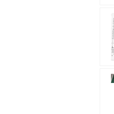
Geco
Gembird
GK420
GK420t
HarLab (RASEC VOSTOK)
HF-600
HL-2000UV
Honeywell
Honeywell
Voyager 1450g
HP
I-4208
Indokor
Intermec
InterTradeShop
Intrac
Intrac ACX 200
Ippon
Ippon Back Office
ISP
ITAB Shop
Concept
jindos
Jiva
KB-6600
KCK18
Kifato
KKM
KrasCEP
L1718
L293B
LCD
LCD
мониторы
LD
LD CS300
LD mini
LED
LED-SMT-15
Leran
LG
Li-
ion
Li-Pol
LIST-1100
LP2824
LP2824Plus
M-ER
Magellan
8100/8200
Magner
Magner 35-
2003
Magner 75
Magner 926
MAX232
MAX3232
MC34063A
MD6200
Menumaster
Mercury D-
45CU
Metrologic
MetroSet
Mettler
Toledo
Microinvest
Mindeo
Moniron
Motorola
Moulinex