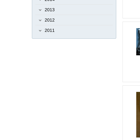
Datalogic
Datalogic (PCS)
2013
Datamax
Datamax E-4204B / E-
4304B / E-4205A / E-4305A
2012
Datamax USB
Datamax не
2011
печатает
Datamax О'neil E-class
Mark III
Datamax трещит
Datamax
хрустит
Datamax шестеренки
Datamax​
DBM 5000
DBM 9200
DC-DC
DCM 250
DCM 600
DDC
DEC ERGO
Dec POS
DFG
Digi
DIGI SM-300
DIPIX
Diva P1
DNS
DoCash DVM-A
Dors
Dors
1010
Dors135
DS-560
DS1307
E-4204B
E-4205A
E-4304B
E-
4305A
EATON
ELCAPS
Emerson
ER JR
error 200
error 201
error
202
ESR
Ethernet
Fagor AD-120
Feron
Fprint
Fprint 03
FPrint 11
FPrint 5200
FPrint-77ПТК
Fprint55K
G2220HDA
G925HDA