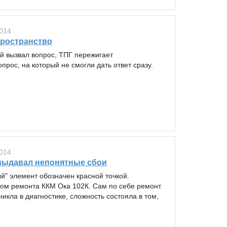
014
пространство
ый вызвал вопрос, ТПГ пережигает
рос, на который не смогли дать ответ сразу.
014
о выдавал непонятные сбои
й" элемент обозначен красной точкой.
ом ремонта ККМ Ока 102К. Сам по себе ремонт
икла в диагностике, сложность состояла в том,