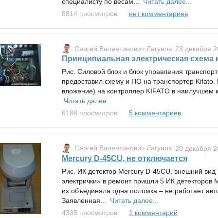
специалисту по весам...
Читать далее...
8814 просмотров
нет комментариев
Сергей Валентинович Лагунов
23 декабря 2
Принципиальная электрическая схема к
Рис. Силовой блок и блок управления транспорте
предоставил схему и ПО на транспортер Kifato. 
вложение) на контроллер KIFATO в наилучшем ка
Читать далее...
6188 просмотров
5 комментариев
Сергей Валентинович Лагунов
20 декабря 2
Mercury D-45CU, не отключается
Рис. ИК детектор Mercury D-45CU, внешний ви
электрички» в ремонт пришли 5 ИК детекторов 
их объединяла одна поломка – не работает ав
Заявленная...
Читать далее...
4335 просмотров
1 комментарий