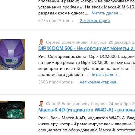
простенький ремонт, который не заслуживает ос
устранении проблемы. На весах Масса-К МК-15.
разрядах кроме одного,...
Читать далее...
5275 просмотров
2 комментария
Сергей Валентинович Лагунов
25 декабря 2
DIPIX DCM 600 - Не сортирует монеты и
Рис. Сортировщик монет Dipix DCM600 Введени
на примере ремонта Dipix DCM600, не считает
мероприятия из этой публикации не помогли. 
аналогичного дефекта....
Читать далее...
3686 просмотров
нет комментариев
Сергей Валентинович Лагунов
24 декабря 2
Масса-К 4D (индикатор WI4D-A) - включа
Рис.1 Весы Масса-К 4D, индикатор WI4D- A. Вв
инженеру, который ремонтирует весы впервые. 
специалист по оборудованию Масса-К отсутство