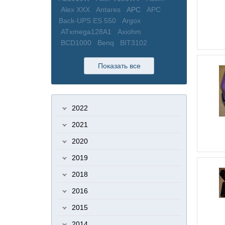
Alex XXX
Antares
APC
APC
Back-UPS ES 550
Argox
ATxmega128A1
Axiohm
BCD1000
Benq
BIT3102
BIT3105
BIT3193
Bixolon
BORK
bPlus
BXG-200
BXG-230
BZB-2
Показать все
BZTO
C100
C300
Cablexpert
CAS
CAS BW
CAS CL
CAS DB
CAS DL
CAS LP
CAS SW
2022
Cassida
Cassida 5510
Cassida
Uno
CCFL
Cefla
CEFLA BC-110
2021
CEFLA BC-210
CI-200A
Cintizen
2020
Cipher 1000
Cisco
Citizen
CL-
200
CL-E321
CL3000
CL5000
2019
CL5000J
CL5000J (I)
CLP
2018
CLP621
COM
COM порт
Configuration Tool
COROB
2016
CR3100
CR4000
Crown
CS-80
2015
Cветодиодный прожектор ISK32-
01
Cчетчик купюр
D-Link
2014