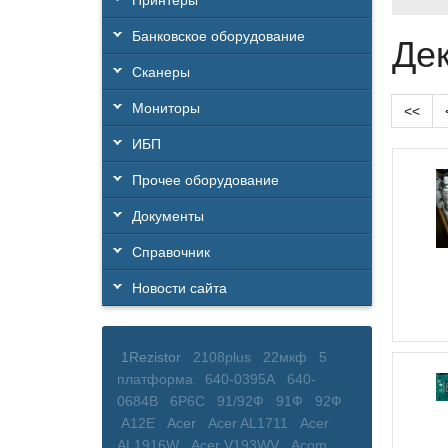
Принтеры
Банковское оборудование
Дек
Сканеры
Мониторы
<<
ИБП
Прочее оборудование
Документы
Справочник
Новости сайта
1Rezistor
2108plus
22мкф
5
платформа
640-0395A
640-
0684B
6P6C
91/92Ф
91Ф
92Ф
A12E
Acer
Acer AL1711
Acer
AL1916W
Acer V193WV
Acom