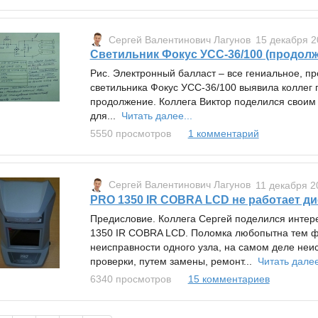
Сергей Валентинович Лагунов
15 декабря 2
Светильник Фокус УСС-36/100 (продолж
Рис. Электронный балласт – все гениальное, п
светильника Фокус УСС-36/100 выявила коллег п
продолжение. Коллега Виктор поделился своим
для...
Читать далее...
5550 просмотров
1 комментарий
Сергей Валентинович Лагунов
11 декабря 2
PRO 1350 IR COBRA LCD не работает д
Предисловие. Коллега Сергей поделился инте
1350 IR COBRA LCD. Поломка любопытна тем фа
неисправности одного узла, на самом деле неис
проверки, путем замены, ремонт...
Читать далее
6340 просмотров
15 комментариев