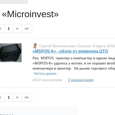
 «Microinvest»
<
1
>
>>
Сергей Валентинович Лагунов
9 марта 2015
«MSPOS-К» - обзор от инженера ЦТО
Рис. MSPOS принтер и компьютер в одном лице
«MSPOS-К» удалось у коллег, и он поразил воо
компьютера в принтер. На рынке торгового обо
Читать далее...
4243 просмотров
2 комментария
<
1
>
>>