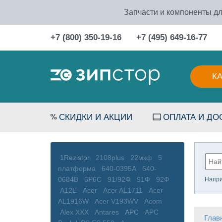
Запчасти и компоненты дл
+7 (800) 350-19-16
+7 (495) 649-16-77
К
СКИДКИ И АКЦИИ
ОПЛАТА И ДО
1Rezistor
2108plus
22мкф
5
платформа
640-0395A
640-
0684B
6P6C
91/92Ф
91Ф
92Ф
Напр
A12E
Acer
Acer AL1711
Acer
AL1916W
Acer V193WV
Acom
Alex XXX
Antares
APC
APC
Глав