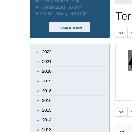
Back-UPS ES 550
Argox
ATxmega128A1
Axiohm
Тег
BCD1000
Benq
BIT3102
BIT3105
BIT3193
Bixolon
BORK
bPlus
BXG-200
BXG-230
BZB-2
Показать все
<<
BZTO
C100
C300
Cablexpert
CAS
CAS BW
CAS CL
CAS DB
CAS DL
CAS LP
CAS SW
2022
Cassida
Cassida 5510
Cassida
Uno
CCFL
Cefla
CEFLA BC-110
2021
CEFLA BC-210
CI-200A
Cintizen
2020
Cipher 1000
Cisco
Citizen
CL-
200
CL-E321
CL3000
CL5000
2019
CL5000J
CL5000J (I)
CLP
2018
CLP621
COM
COM порт
Configuration Tool
COROB
2016
CR3100
CR4000
Crown
CS-80
2015
Cветодиодный прожектор ISK32-
<<
01
Cчетчик купюр
D-Link
2014
Datalogic
Datalogic (PCS)
2013
Datamax
Datamax E-4204B / E-