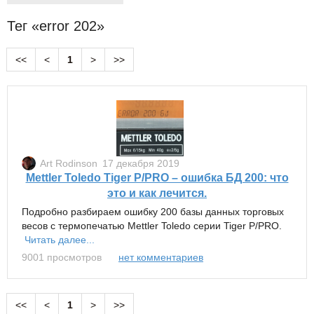
Тег «error 202»
<<
<
1
>
>>
Art Rodinson
17 декабря 2019
Mettler Toledo Tiger P/PRO – ошибка БД 200: что
это и как лечится.
Подробно разбираем ошибку 200 базы данных торговых
весов с термопечатью Mettler Toledo серии Tiger P/PRO.
Читать далее...
9001 просмотров
нет комментариев
<<
<
1
>
>>