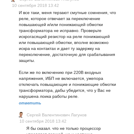
10 сентября 2018 13:42
И все таки, меня терзают смутные сомнения, что
реле, которое отвечает за переключение
повышающей и/или понижающей обмотки
трансформатора не исправно. Проверьте
искрогасящий резистор на реле понижающей
или повышающей обмотки, вполне возможно
искра на контактах и дает ту задержку на
переколючение, достаточную для срабатывания
защиты.
Если же по включению при 220В входных
напряжения, ИБП не включается, ужепора
отключать повыщающие и понижающие обмотки
трансформатора, дабы убедится, что у Вас не
нарушена лоика работы реле.
ответить
Сергей Валентинович Лагунов
10 сентября 2018 13:42
Я бы сказал. что не только процессор