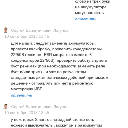
слово из трех букв
на аккумуляторе
могут написать.
ответить
Сергей Валентинович Лагунов
10 сентября 2018 13:45
Для начала следует заменить аккумуляторы,
провести калибровку, проверить конеденсаторы
22*50В (если нет ESR метра то заменить 6
конденсаторов 22*50В), проверить работу в трим и
буст режимах (при необходимости заменить реле
буст и/или трим) - и уже по результатам
стандартных диагностических действий принимаем
решение - отправлять или нет в ремонтную
мастерскую ИБП.
ответить
Сергей Валентинович Лагунов
10 сентября 2018 13:45
у некоторых Smart-ов на задней стенке есть
ножевой выключатель , может он в разомкнутом