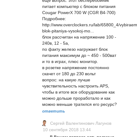
еще вопрос: этот бесперебойник
питает компьютер с блоком питания
Cougar PowerX 700 W (CGR B4-700)
Подробнее:
http://www.overclockers.ru/lab/65800_4/vybiraem
blok-pitaniya-vysokoj-mo...
блок рассчитан на напряжение 100 -
240в, 12 - 5а,
по факту железо нагружает блок
питания максимум до ~ 450 - 500ват
и то в играх, плюс монитор.
в розетке напряжение постоянно
скачет от 180 до 230 вольт
вопрос: на какую лучше
чувствительность настроить APS,
чтобы в итоге все оборудование как
можно дольше проработало и как
можно меньше тратился его ресурс?
ответить
Сергей Валентинович Лагунов
10 сентября 2018 13:44
В Вашем вопросе есть подмена