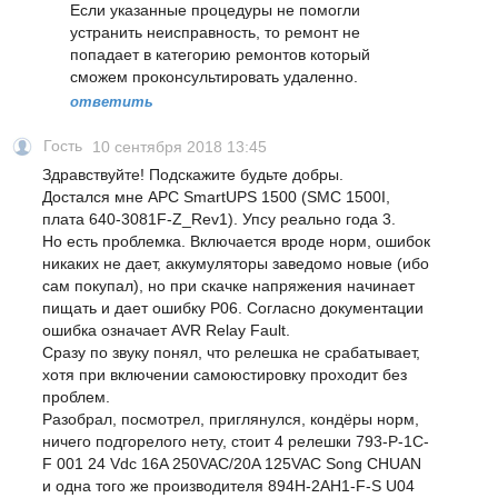
Если указанные процедуры не помогли
устранить неисправность, то ремонт не
попадает в категорию ремонтов который
сможем проконсультировать удаленно.
ответить
Гость
10 сентября 2018 13:45
Здравствуйте! Подскажите будьте добры.
Достался мне APC SmartUPS 1500 (SMC 1500I,
плата 640-3081F-Z_Rev1). Упсу реально года 3.
Но есть проблемка. Включается вроде норм, ошибок
никаких не дает, аккумуляторы заведомо новые (ибо
сам покупал), но при скачке напряжения начинает
пищать и дает ошибку P06. Согласно документации
ошибка означает AVR Relay Fault.
Сразу по звуку понял, что релешка не срабатывает,
хотя при включении самоюстировку проходит без
проблем.
Разобрал, посмотрел, приглянулся, кондёры норм,
ничего подгорелого нету, стоит 4 релешки 793-P-1C-
F 001 24 Vdc 16A 250VAC/20A 125VAC Song CHUAN
и одна того же производителя 894H-2AH1-F-S U04