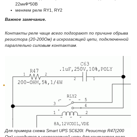
22мкФ*50В
меняем реле RY1, RY2
Важное замечание.
Контакты реле чаще всего подгорают по причине обрыва
резистора (20-200Ом) в искрогасящей цепи, подключенной
параллельно силовым контактам.
Для примера схема Smart UPS SC620I. Резистор R47(200
Ом) находится в искрогасящей цепи для контактов реле