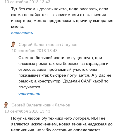
10 сентября 2018 13:43
Тут без схемы делать нечего, надо рисовать, если
схема не найдется - в зависимости от включения
инвертора, можно предположить причину выгорания
ключа.
ответить
Сергей Валентинович Лагунов
10 сентября 2018 13:43
Схем по большей части не существует, при
сложных ремонтах мы беремся за карандаш и
отрисовываем проблемный участок, опыт
показывает -так быстрее получается. А у Вас не
ремонт, а конструктор "Доделай САМ" какой то
получается.
ответить
Сергей Валентинович Лагунов
10 сентября 2018 13:43
Покупка любой б/у техники -это лоторея. ИБП не
являются исключением, новая техника надежная до
неприличия, но у б/у состояние определяется