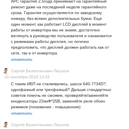
APC гарантия 2,5года принимают на гарантийный
ремонт даже на последеней неделе гарантийного
срока. Гарантия осуществляется по заводскому
номеру, без всяких дополнительных бумаг. Еще
один момент, как работает LCD дисплей в момент
работы от инвертора мы не знаем, достаточно
взглянуть в руководство пользователя и ознакомится
с режимами работы дисплея, но логично
предположить, что дисплей должен работать как от
сети, так и от инвертора.
ответить
Сергей Валентинович Лагунов
10 сентября 2018 13:43
С таким ИБП не сталкивались, шасси 640-7734D?,
однофазный или трехфазный? Дальше стандартных
советов помочь не сможем, проверяйте/заменяйте
конденсаторы 22мкФ*25В, заменяйте реле обоих
режимов (понижения - повышенния)
ответить
Сергей Валентинович Лагунов