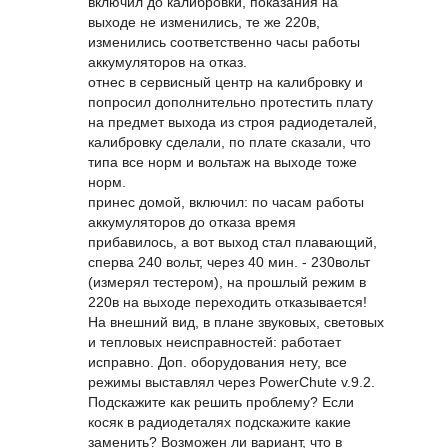
включил до калибровки, показания на
выходе не изменились, те же 220в,
изменились соответственно часы работы
аккумуляторов на отказ.
отнес в сервисный центр на калибровку и
попросил дополнительно протестить плату
на предмет выхода из строя радиодеталей,
калибровку сделали, по плате сказали, что
типа все норм и вольтаж на выходе тоже
норм.
принес домой, включил: по часам работы
аккумуляторов до отказа время
прибавилось, а вот выход стал плавающий,
сперва 240 вольт, через 40 мин. - 230вольт
(измерял тестером), на прошлый режим в
220в на выходе переходить отказывается!
На внешний вид, в плане звуковых, световых
и тепловых неисправностей: работает
исправно. Доп. оборудования нету, все
режимы выставлял через PowerChute v.9.2.
Подскажите как решить проблему? Если
косяк в радиодеталях подскажите какие
заменить? Возможен ли вариант, что в