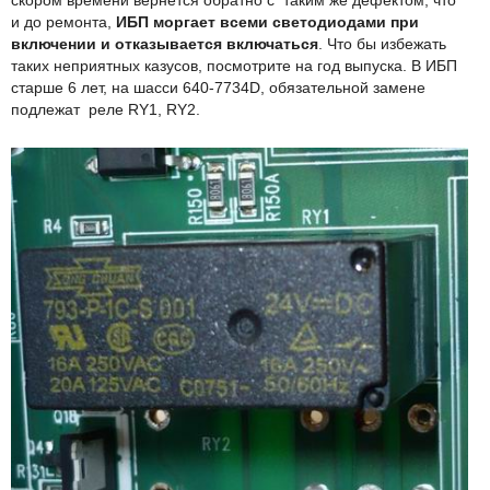
скором времени вернется обратно с таким же дефектом, что
и до ремонта,
ИБП моргает всеми светодиодами при
включении и отказывается включаться
. Что бы избежать
таких неприятных казусов, посмотрите на год выпуска. В ИБП
старше 6 лет, на шасси 640-7734D, обязательной замене
подлежат реле RY1, RY2.