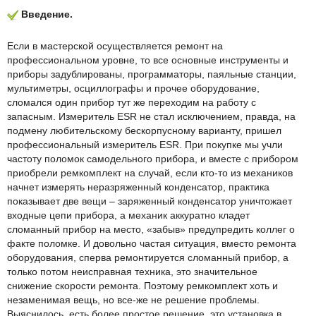
Введение.
Если в мастерской осуществляется ремонт на
профессиональном уровне, то все основные инструменты и
приборы задублированы, программаторы, паяльные станции,
мультиметры, осциллографы и прочее оборудование,
сломался один прибор тут же переходим на работу с
запасным. Измеритель ESR не стал исключением, правда, на
подмену любительскому беcкорпусному варианту, пришел
профессиональный измеритель ESR. При покупке мы учли
частоту поломок самодельного прибора, и вместе с прибором
приобрели ремкомплект на случай, если кто-то из механиков
начнет измерять неразряженный конденсатор, практика
показывает две вещи – заряженный конденсатор уничтожает
входные цепи прибора, а механик аккуратно кладет
сломанный прибор на место, «забыв» предупредить коллег о
факте поломке. И довольно частая ситуация, вместо ремонта
оборудования, сперва ремонтируется сломанный прибор, а
только потом неисправная техника, это значительное
снижение скорости ремонта. Поэтому ремкомплект хоть и
незаменимая вещь, но все-же не решение проблемы.
Выяснилось, есть более простое решение, это установка в