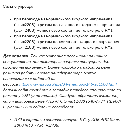
Сильно упрощая:
при переходе из нормального входного напряжения
(Uвх=220В) в режим повышенного входного напряжения
(Uвх=240В) меняет свое состояние только реле RY1,
при переходе из нормального входного напряжения
(Uвх=220В) в режим пониженного входного напряжения
(Uвх=210В) меняет свое состояние только реле RY2.
Для справки
. Так как материал рассчитан на наших
специалистов, то некоторые вопросы пропущены для
простоты понимания. Более подробно с работой реле
режимов работы автотрансформатора можно
ознакомится с работой на
ресурсе
http://www.mirpu.ru/ups/84-shemups/146-su1000.html
,
данный сайт must have в закладках каждого специалиста по
ремонту ИБП (и не только). Следует обратить внимание,
что маркировка реле ИПБ APC Smart 1000 (640-7734_REV08)
и указанных на сайте не совпадает:
RY2 с картинки соответствует RY1 у ИПБ APC Smart
1000 (640-7734_REV08)