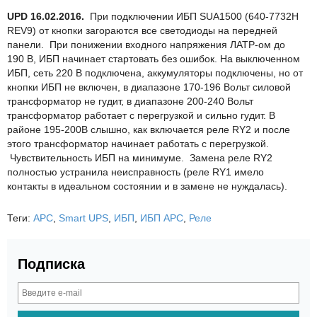
UPD 16.02.2016.
При подключении ИБП SUA1500 (640-7732H
REV9) от кнопки загораются все светодиоды на передней
панели. При понижении входного напряжения ЛАТР-ом до
190 В, ИБП начинает стартовать без ошибок. На выключенном
ИБП, сеть 220 В подключена, аккумуляторы подключены, но от
кнопки ИБП не включен, в диапазоне 170-196 Вольт силовой
трансформатор не гудит, в диапазоне 200-240 Вольт
трансформатор работает с перегрузкой и сильно гудит. В
районе 195-200В слышно, как включается реле RY2 и после
этого трансформатор начинает работать с перегрузкой.
Чувствительность ИБП на минимуме. Замена реле RY2
полностью устранила неисправность (реле RY1 имело
контакты в идеальном состоянии и в замене не нуждалась).
Теги:
APC
,
Smart UPS
,
ИБП
,
ИБП APC
,
Реле
Подписка