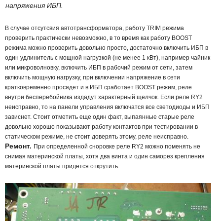
напряжения ИБП.
В случае отсутсвия автотрансформатора, работу TRIM режима
проверить практически невозможно, в то время как работу BOOST
режима можно проверить довольно просто, достаточно включить ИБП в
один удлинитель с мощной нагрузкой (не менее 1 кВт), например чайник
или микроволновку, включить ИБП в рабочий режим от сети, затем
включить мощную нагрузку, при включении напряжение в сети
кратковременно просядет и в ИБП сработает BOOST режим, реле
внутри бесперебойника издадут характерный щелчок. Если реле RY2
неисправно, то на панели управления включатся все светодиоды и ИБП
зависнет. Стоит отметить еще один факт, выпаянные старые реле
довольно хорошо показывают работу контактов при тестировании в
статическом режиме, не стоит доверять этому, реле неисправно.
Ремонт.
При определенной сноровке реле RY2 можно поменять не
снимая материнской платы, хотя два винта и один саморез крепления
материнской платы придется открутить.