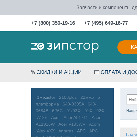
Запчасти и компоненты дл
+7 (800) 350-19-16
+7 (495) 649-16-77
К
СКИДКИ И АКЦИИ
ОПЛАТА И ДО
1Rezistor
2108plus
22мкф
5
платформа
640-0395A
640-
0684B
6P6C
91/92Ф
91Ф
92Ф
Напр
A12E
Acer
Acer AL1711
Acer
AL1916W
Acer V193WV
Acom
Alex XXX
Antares
APC
APC
Глав