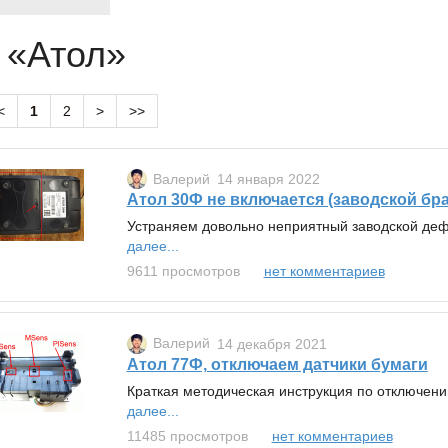
 «Атол»
<
1
2
>
>>
Валерий
14 января 2022
Атол 30Ф не включается (заводской бра
Устраняем довольно неприятный заводской деф
далее...
9611 просмотров
нет комментариев
Валерий
14 декабря 2021
Атол 77Ф, отключаем датчики бумаги
Краткая методическая инструкция по отключен
далее...
11485 просмотров
нет комментариев