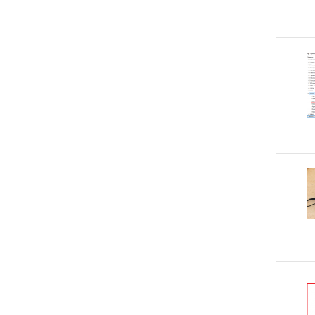
HL-2000UV
Honeywell
Honeywell
Voyager 1450g
HP
I-4208
Indokor
Intermec
InterTradeShop
Intrac
Intrac ACX 200
Ippon
Ippon Back Office
ISP
ITAB Shop
Concept
jindos
Jiva
KB-6600
KCK18
Kifato
KKM
KrasCEP
L1718
L293B
LCD
LCD
мониторы
LD
LD CS300
LD mini
LED
LED-SMT-15
Leran
LG
Li-
ion
Li-Pol
LIST-1100
LP2824
LP2824Plus
M-ER
Magellan
8100/8200
Magner
Magner 35-
2003
Magner 75
Magner 926
MAX232
MAX3232
MC34063A
MD6200
Menumaster
Mercury D-
45CU
Metrologic
MetroSet
Mettler
Toledo
Microinvest
Mindeo
Moniron
Motorola
Moulinex
MSPOS
NCP1200
NCR
NetEye