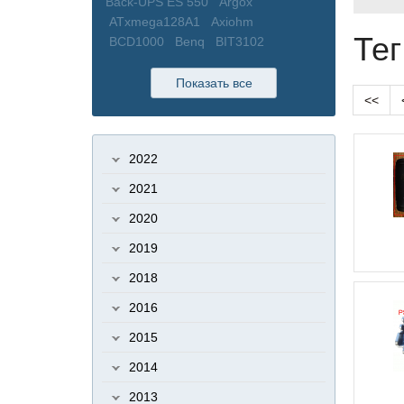
Back-UPS ES 550
Argox
ATxmega128A1
Axiohm
Тег
BCD1000
Benq
BIT3102
BIT3105
BIT3193
Bixolon
BORK
bPlus
BXG-200
BXG-230
BZB-2
Показать все
<<
BZTO
C100
C300
Cablexpert
CAS
CAS BW
CAS CL
CAS DB
CAS DL
CAS LP
CAS SW
2022
Cassida
Cassida 5510
Cassida
Uno
CCFL
Cefla
CEFLA BC-110
2021
CEFLA BC-210
CI-200A
Cintizen
2020
Cipher 1000
Cisco
Citizen
CL-
200
CL-E321
CL3000
CL5000
2019
CL5000J
CL5000J (I)
CLP
2018
CLP621
COM
COM порт
Configuration Tool
COROB
2016
CR3100
CR4000
Crown
CS-80
2015
Cветодиодный прожектор ISK32-
01
Cчетчик купюр
D-Link
2014
Datalogic
Datalogic (PCS)
2013
Datamax
Datamax E-4204B / E-