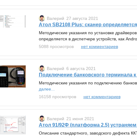
Валерий
27 августа 2021
Атол SB2108 Plus: сканер определяетcя,
Методические указания по установке драйверов 
определяется в диспетчере устройств, как Andro
5088 просмотров
нет комментариев
Валерий
6 августа 2021
Подключение банковского терминала к
Методические указания по подключению банков
далее...
16158 просмотров
нет комментариев
Валерий
21 июня 2021
Атол 91/92Ф (платформа 2.5) устраняе
Описание стандартного, заводского дефекта К