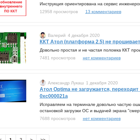
Инструкция ориентирована на сервис инженер
12958 просмотров
13 комментариев
Валерий
4 декабря 2020
ККТ Атол (платформа 2.5) не прошивае
Довольно простая и не частая поломка ККТ пр
7481 просмотров
нет комментариев
Александр Лукаш
1 декабря 2020
Атол Optima не загружается, переходи
0xc000021a
Исправляем на терминале довольно частую ош
остановкой загрузки ОС и выдачей экрана "сме
7688 просмотров
нет комментариев
<
1
2
>
>>