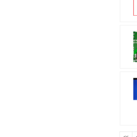
NETira
Nets
NLCO
OZ960
P7210
Panasonic KX-FT64
Panasonic KX-FT934RU
PAYONLINE-01-ФА
PDI
Philips
170S
Pilot
POS
Posiflex
Posiflex
Aura-5200
Printronix
PRO
PRO
1350 IR COBRA LCD
PRO 1500IR
PRO 57
PRO 85U
PRO CL200
PRO COBRA 1400IR LCD
PRO CS-
80
PRO CS-80R
PRO-40 NEO
ProView
QuickScan QD2430
Rasec
Retail-01Ф
RJ12
RJ45
RJ45 10pin
RR-01К
RS-232
RS232
RUCELF
Samsung
Samsung 710N
Samsung 720N
SB1101
SB2108 plus
SB2109
Scale Manager
SCAN COIN 303
Sensormatic
SG6841
Sigma
SIL1104C
SM100
SM300
SM500
Smart Power Pro 1400
Smart UPS
Sprint
STB
Stream
<<