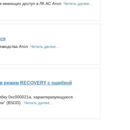
ов имеющих доступ в ЛК АС Атол
Читать далее...
тся
оизводства Атол
Читать далее...
т в режим RECOVERY с ошибкой
ибку 0xc000021a, характеризующуюся
рти" (BSOD).
Читать далее...