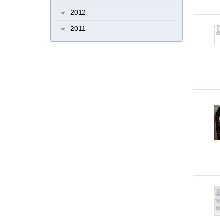
4304B / E-4205A / E-4305A
2012
Datamax USB
Datamax не
2011
печатает
Datamax О'neil E-class
Mark III
Datamax трещит
Datamax
хрустит
Datamax шестеренки
Datamax​
DBM 5000
DBM 9200
DC-DC
DCM 250
DCM 600
DDC
DEC ERGO
Dec POS
DFG
Digi
DIGI SM-300
DIPIX
Diva P1
DNS
DoCash DVM-A
Dors
Dors
1010
Dors135
DS-560
DS1307
E-4204B
E-4205A
E-4304B
E-
4305A
EATON
ELCAPS
Emerson
ER JR
error 200
error 201
error
202
ESR
Ethernet
Fagor AD-120
Feron
Fprint
Fprint 03
FPrint 11
FPrint 5200
FPrint-77ПТК
Fprint55K
G2220HDA
G925HDA
Geco
Gembird
GK420
GK420t
HarLab (RASEC VOSTOK)
HF-600