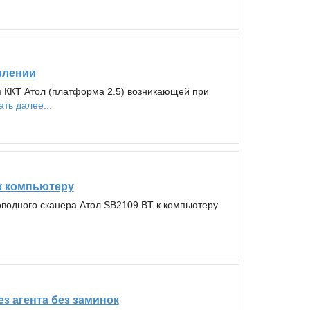
влении
 ККТ Атол (платформа 2.5) возникающей при
ать далее...
к компьютеру
водного сканера Атол SB2109 BT к компьютеру
ез агента без заминок