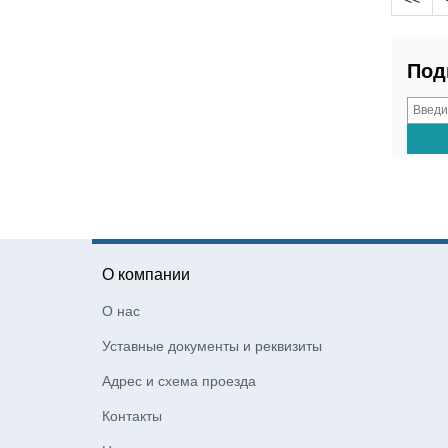
Symbol
TA7317P
TB-S
TB-S(А)
TB-S-М
TCS
TDP-225
TDP-244
TEA1751LT
Tibbo
Tiger P
Tiger
Под
Pro
TLP2824Plus
TP-5800
TPG
A798
TRQ
TSC
UAS111
UC3842
UC3843
UC3844A
UC3845
UC3845А
UC384X
UCx842
UCx843
UCx844
UCx845
UCX84X
UPO-1000
USB
UVLO
VGA
Voyager
WI4D-
A
Windows
X-2000v
X-тип
Y
-тип
YC215
YOUJIE
Zebex-6082
О компании
Zebra
Zebra​
Zibex Z3051BT
Автоматический детектор
О нас
Авторское право
Агент
Азур
Азур-01Ф
акустика
АМС-100К
Уставные документы и реквизиты
Антивирус
Антикражное
Адрес и схема проезда
оборудование
Асинхронный
двигатель
АСПД
Атол
Атол 11
Контакты
Атол 11Ф
Атол 22
Атол 25Ф