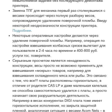
невыполнимой задачей без последующего демонтажа
принтера.
Замена ТПГ для механика первый раз столкнувшимся с
весами происходит через полную разборку весов,
сопровождаемую удалением поверочной пломбы. Ввиду
некоторой неоднозначности конструкции принтера.
Подробнее
.
Некоторые оперативные настройки делаются через
удаление поверочной пломбы. Например, операция по
настройке взвешивания колбасных срезов вылетает для
пользователя в 2-4 часа по времени и 400-800 руб.
услуги гос. поверителя.
Серьезным просчетом является ненадежность
конструкции, весы просто не возможно применять для
взвешивания «мокрых» товаров, например для
взвешивания охлажденного мяса или рыбы. Это связано
с тем, что все!!! платы расположены горизонтально, в
отличие от родителя CAS LP и даже маленькая капелька
не способна самостоятельно удалится с платы, а просто
начинает свою разрушительную деятельность.
Например в весах конкурентах DIGI плата тоже имеет
горизонтальное исполнение, но закрыта защитной
пленкой, аналогичная ситуация с весами Acom Nets – в