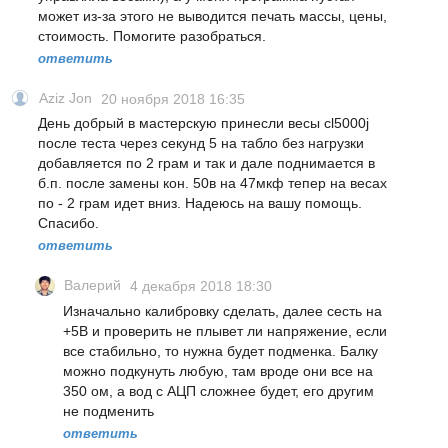
может из-за этого не выводится печать массы, цены,
стоимость. Помогите разобраться.
ответить
Aziz Jon
20 ноября 2018 16:35
День добрый в мастерскую принесли весы cl5000j
после теста через секунд 5 на табло без нагрузки
добавляется по 2 грам и так и дале поднимается в
б.п. после замены кон. 50в на 47мкф тепер на весах
по - 2 грам идет вниз. Надеюсь на вашу помощь.
Спасибо.
ответить
Валерий
4 декабря 2018 18:30
Изначально калибровку сделать, далее сесть на
+5В и проверить не плывет ли напряжение, если
все стабильно, то нужна будет подменка. Балку
можно подкунуть любую, там вроде они все на
350 ом, а вод с АЦП сложнее будет, его другим
не подменить
ответить