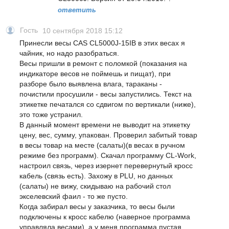
ответить
Гость
10 сентября 2018 15:12
Принесли весы CAS CL5000J-15IB в этих весах я
чайник, но надо разобраться.
Весы пришли в ремонт с поломкой (показания на
индикаторе весов не поймешь и пищат), при
разборе было выявлена влага, тараканы -
почистили просушили - весы запустились. Текст на
этикетке печатался со сдвигом по вертикали (ниже),
это тоже устранил.
В данный момент времени не выводит на этикетку
цену, вес, сумму, упакован. Проверил забитый товар
в весы товар на месте (салаты)(в весах в ручном
режиме без программ). Скачал программу CL-Work,
настроил связь, через изернет перевернутый кросс
кабель (связь есть). Захожу в PLU, но данных
(салаты) не вижу, скидываю на рабочий стол
экселевский фаил - то же пусто.
Когда забирал весы у заказчика, то весы были
подключены к кросс кабелю (наверное программа
управляла весами), а у меня программа пустая